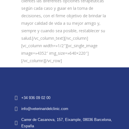
clientes las diferentes opciones terapéuticas
según cada caso y guiar en la toma de
decisiones, con el firme objetivo de brindar la
mayor calidad de vida a su mejor amigo y,
siempre y cuando sea posible, restablecer su
salud.[/vc_column_text][/vc_column]
[vc_column width=»1/2″][vc_single_image
image=»4352″ img_size=»640×220″]
[/vc_column][/vc_row]
+34 936 09 02 00
info@veterinaridelclinic.com
Carrer de Casanova, 157, Eixample, 08036 Barcelona,
España