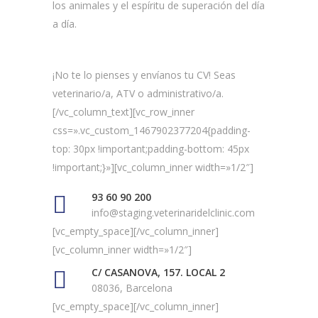
los animales y el espíritu de superación del día
a día.
¡No te lo pienses y envíanos tu CV! Seas
veterinario/a, ATV o administrativo/a.
[/vc_column_text][vc_row_inner
css=».vc_custom_1467902377204{padding-
top: 30px !important;padding-bottom: 45px
!important;}»][vc_column_inner width=»1/2″]
93 60 90 200
info@staging.veterinaridelclinic.com
[vc_empty_space][/vc_column_inner]
[vc_column_inner width=»1/2″]
C/ CASANOVA, 157. LOCAL 2
08036, Barcelona
[vc_empty_space][/vc_column_inner]