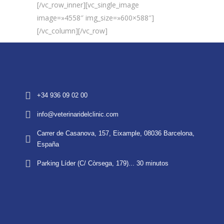
[/vc_row_inner][vc_single_image
image=»4558″ img_size=»600×588″]
[/vc_column][/vc_row]
+34 936 09 02 00
info@veterinaridelclinic.com
Carrer de Casanova, 157, Eixample, 08036 Barcelona,
España
Parking Líder (C/ Còrsega, 179)... 30 minutos