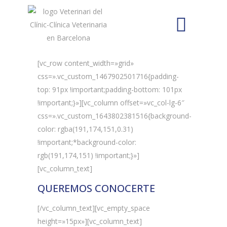
[vc_row content_width=»grid»
css=».vc_custom_1467902501716{padding-
top: 91px !important;padding-bottom: 101px
!important;}»][vc_column offset=»vc_col-lg-6″
css=».vc_custom_1643802381516{background-
color: rgba(191,174,151,0.31)
!important;*background-color:
rgb(191,174,151) !important;}»]
[vc_column_text]
QUEREMOS CONOCERTE
[/vc_column_text][vc_empty_space
height=»15px»][vc_column_text]