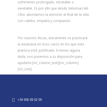
sufrimiento prolongado, intratable o
inevitable. Es por ello que desde Veterinari del
Clínic abordamos la atención al final de la vida
con calidez, empatía y compasión.
Por razones éticas, únicamente se practicará
la eutanasia en esos casos en los que esta
práctica esté justificada. Si tienes alguna
duda, nos ponemos a su disposición para
ayudarte.[/vc_column_text][/vc_column]
[/vc_row]
+34 936 09 02 00